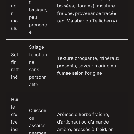
t
noi
boisées, florales), mouture
basique,
r
fraîche, provenance tracée
peu
mo
(ex. Malabar ou Tellicherry)
prononc
ulu
é
Salage
Sel
fonction
Texture croquante, minéraux
fin
nel,
présents, saveur marine ou
raff
sans
fumée selon l’origine
iné
personn
alité
Hui
le
Cuisson
d’ol
Arômes d’herbe fraîche,
ou
ive
d’artichaut ou d’amande
assaiso
ind
amère, pressée à froid, en
nnemen