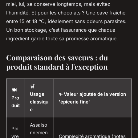
miel, lui, se conserve longtemps, mais évitez
l’humidité. Et pour les chocolats ? Une cave fraîche,
entre 15 et 18 °C, idéalement sans odeurs parasites.
Un bon stockage, c’est l’assurance que chaque
ingrédient garde toute sa promesse aromatique.
Comparaison des saveurs : du
produit standard à l'exception
🛒
🍽️
Usage
✨ Valeur ajoutée de la version
Pro
classiqu
'épicerie fine'
duit
e
Assaiso
Poi
nnemen
vre
Complexité aromatique (notes